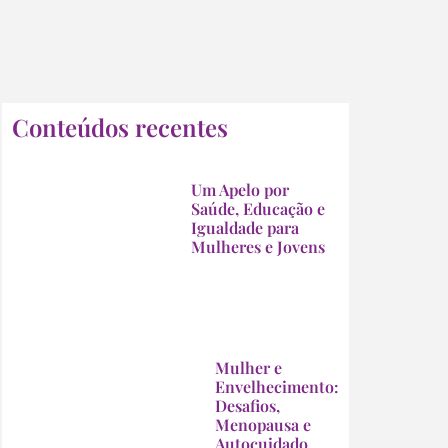
Conteúdos recentes
Um Apelo por
Saúde, Educação e
Igualdade para
Mulheres e Jovens
Mulher e
Envelhecimento:
Desafios,
Menopausa e
Autocuidado