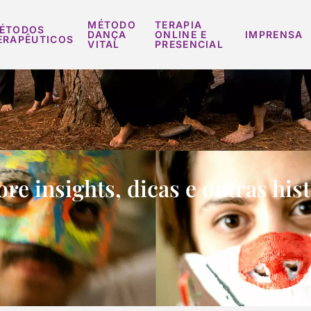
MÉTODO
TERAPIA
ÉTODOS
DANÇA
ONLINE E
IMPRENSA
ERAPÊUTICOS
VITAL
PRESENCIAL
re insights, dicas e outras his