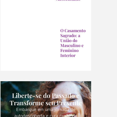
O Casamento
Sagrado: a
União do
Masculino e
Feminino
Interior
Liberte-se do Passado e
Transforme seu Presente
Embarque em uma jornada de
autodescoberta e cura profunda