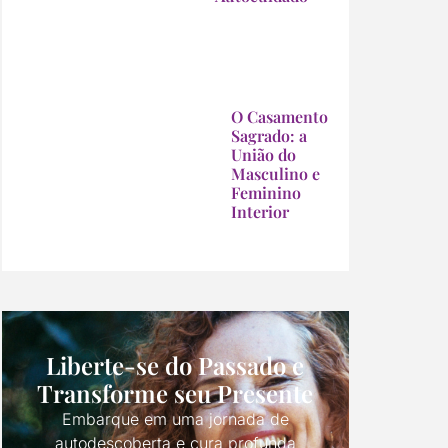
O Casamento
Sagrado: a
União do
Masculino e
Feminino
Interior
Liberte-se do Passado e
Transforme seu Presente
Embarque em uma jornada de
autodescoberta e cura profunda