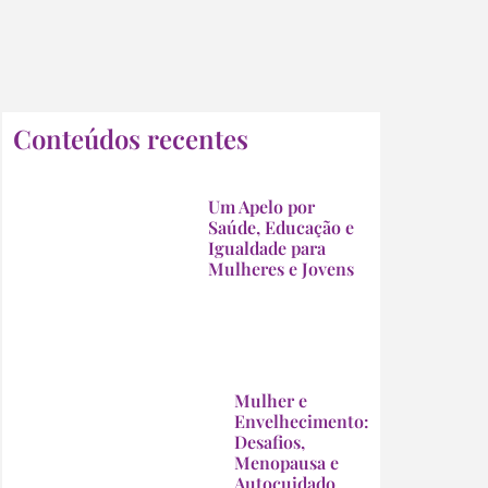
Conteúdos recentes
Um Apelo por
Saúde, Educação e
Igualdade para
Mulheres e Jovens
Mulher e
Envelhecimento:
Desafios,
Menopausa e
Autocuidado