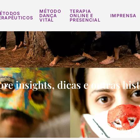
MÉTODO
TERAPIA
ÉTODOS
DANÇA
ONLINE E
IMPRENSA
ERAPÊUTICOS
VITAL
PRESENCIAL
re insights, dicas e outras his